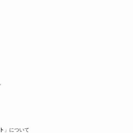
。
ト
」について