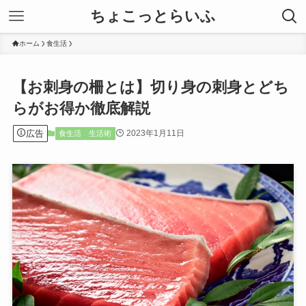
ちょこっとらいふ
ホーム
食生活
【お刺身の柵とは】切り身の刺身とどち
らがお得か徹底解説
広告
2023年1月11日
食生活
生活術